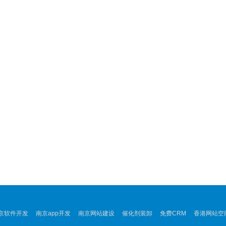
京软件开发
南京app开发
南京网站建设
催化剂装卸
免费CRM
香港网站空