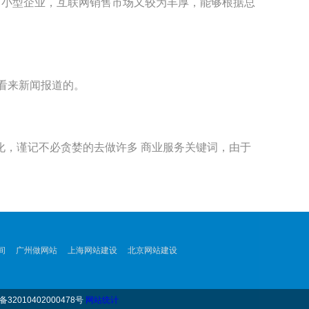
中小型企业，互联网销售市场又较为丰厚，能够根据总
看来新闻报道的。
，谨记不必贪婪的去做许多 商业服务关键词，由于
间
广州做网站
上海网站建设
北京网站建设
32010402000478号
网站统计