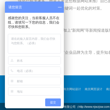
业早已较为著名，而且主要是想根据网站来推广自己
请您留言
体目标关键词和企业品牌关键词一起优化的对策。
感谢您的关注，当前客服人员不在
线，请填写一下您的信息，我们会
尽快和您联系。
4、一些多余的提议，不必加上“新闻网”等新闻报道
企业网站的优化以营销推广企业品牌为主导，提升知
那样非常容易得不偿失。
友情链接：
南京气模
扬州大学自考招生网
南京网站设计
南京网页设计
南
南京pvc地板打蜡
江苏华邦
提交
©2003－2021 南京飞铭哲网络技术有限公司（http://www.njwzjsw.co