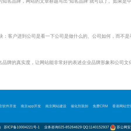
的知名品牌，网站的文章标题写出“知名品牌”就可以了。如果是
版块：客户进到公司是看一下公司是做什么的、公司如何，而不是
名品牌的真实度，让网站能非常好的表述企业品牌形象和公司文化
京软件开发
南京app开发
南京网站建设
催化剂装卸
免费CRM
香港网站空
m）
苏ICP备10004221号-1
业务咨询025-85264629 QQ:1140152937
苏公网安备