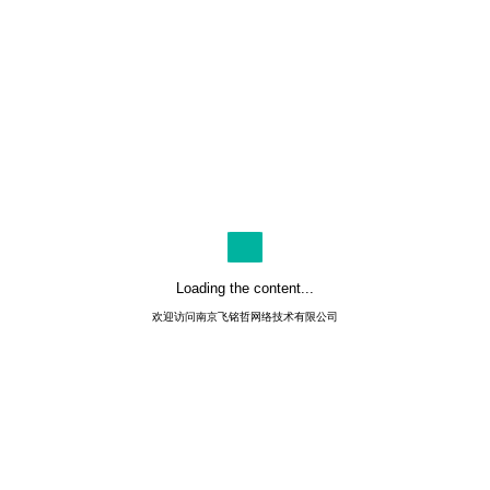
务，更好的服务，让你选择飞铭哲。
Loading the content...
欢迎访问南京飞铭哲网络技术有限公司
7*24小时服务
始终坚持365天，7*24小时服务，客户将
网站制作交给我们，无后顾之忧。