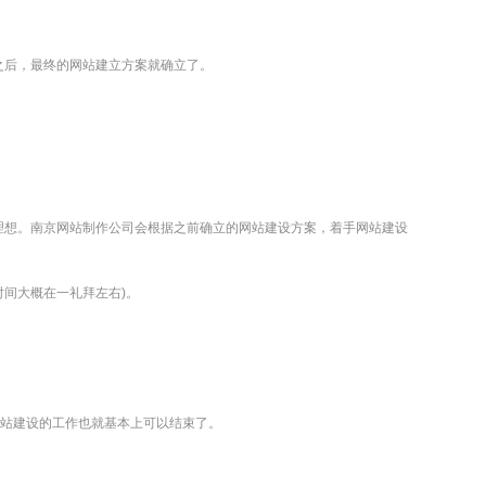
之后，最终的网站建立方案就确立了。
理想。
南京网站制作
公司会根据之前确立的
网站建设
方案，着手
网站建设
时间大概在一礼拜左右)。
站建设
的工作也就基本上可以结束了。