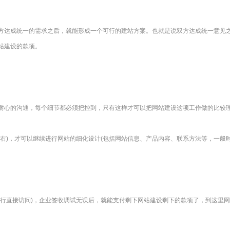
方达成统一的需求之后，就能形成一个可行的建站方案。也就是说双方达成统一意见
站建设
的款项。
耐心的沟通，每个细节都必须把控到，只有这样才可以把
网站建设
这项工作做的比较
右)，才可以继续进行网站的细化设计(包括网站信息、产品内容、联系方法等，一般
行直接访问)，企业签收调试无误后，就能支付剩下
网站建设
剩下的款项了，到这里
网