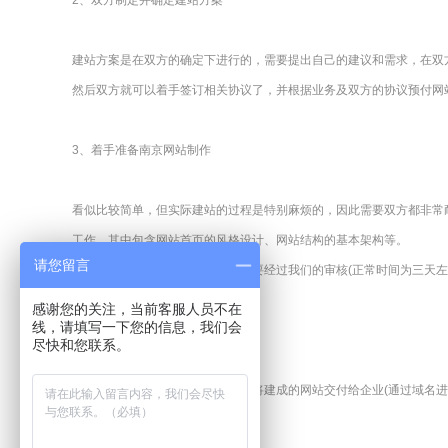
2、双方制定并确定建站方案
建站方案是在双方的确定下进行的，需要提出自己的建议和需求，在双
然后双方就可以着手签订相关协议了，并根据业务及双方的协议预付
网
3、着手准备
南京网站制作
看似比较简单，但实际建站的过程是特别麻烦的，因此需要双方都非常
工作，其中包含网站首页的风格设计、网站结构的基本架构等。
请您留言
在建站方完成建站初稿设计后，需要经过我们的审核(正常时间为三天左
感谢您的关注，当前客服人员不在
线，请填写一下您的信息，我们会
4、建站完成后的调试
尽快和您联系。
建站方做完
网站设计
制作工作后，将建成的网站交付给企业(通过域名进